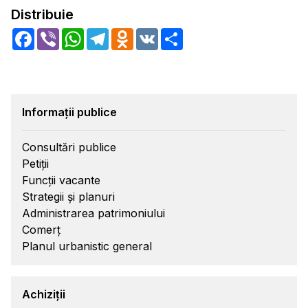
Distribuie
Facebook
Viber
WhatsApp
Telegram
Odnoklassniki
VK
Share
Informații publice
Consultări publice
Petiții
Funcții vacante
Strategii și planuri
Administrarea patrimoniului
Comerț
Planul urbanistic general
Achiziții