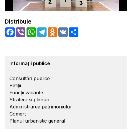
Distribuie
Facebook
Viber
WhatsApp
Telegram
Odnoklassniki
VK
Share
Informații publice
Consultări publice
Petiții
Funcții vacante
Strategii și planuri
Administrarea patrimoniului
Comerț
Planul urbanistic general