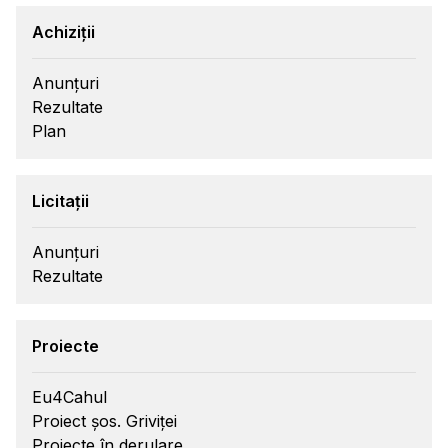
Achiziții
Anunțuri
Rezultate
Plan
Licitații
Anunțuri
Rezultate
Proiecte
Eu4Cahul
Proiect șos. Griviței
Proiecte în derulare