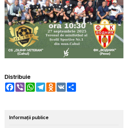
Distribuie
Facebook
Viber
WhatsApp
Telegram
Odnoklassniki
VK
Share
Informații publice