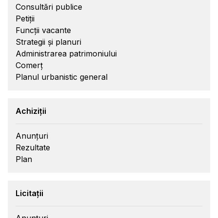
Consultări publice
Petiții
Funcții vacante
Strategii și planuri
Administrarea patrimoniului
Comerț
Planul urbanistic general
Achiziții
Anunțuri
Rezultate
Plan
Licitații
Anunțuri