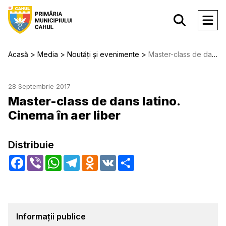
Acasă
Media
Noutăți și evenimente
Master-class de dans latino. Cinema în aer liber
28 Septembrie 2017
Master-class de dans latino.
Cinema în aer liber
Distribuie
Facebook
Viber
WhatsApp
Telegram
Odnoklassniki
VK
Share
Informații publice