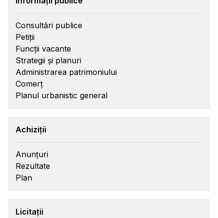
Informații publice
Consultări publice
Petiții
Funcții vacante
Strategii și planuri
Administrarea patrimoniului
Comerț
Planul urbanistic general
Achiziții
Anunțuri
Rezultate
Plan
Licitații