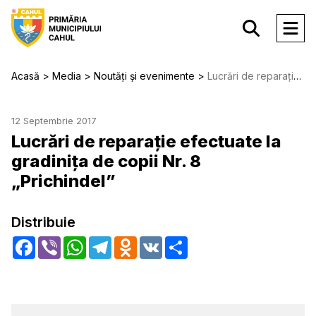
Acasă
Media
Noutăți și evenimente
Lucrări de reparație efectuate la gradinița de copii Nr. 8 „Prichindel”
12 Septembrie 2017
Lucrări de reparație efectuate la
gradinița de copii Nr. 8
„Prichindel”
Distribuie
Facebook
Viber
WhatsApp
Telegram
Odnoklassniki
VK
Share