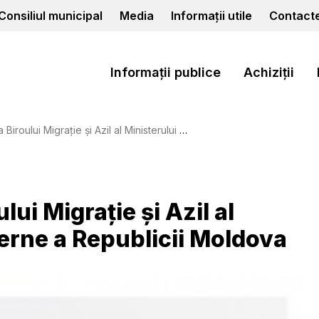
Consiliul municipal
Media
Informații utile
Contact
Informații publice
Achiziții
ație și Azil al Ministerului Afacerilor Interne a Republicii Moldova
lui Migrație și Azil al
terne a Republicii Moldova