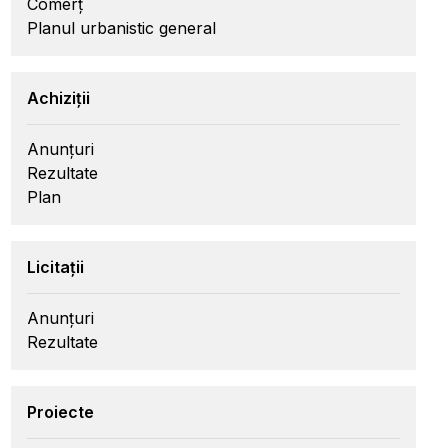
Comerț
Planul urbanistic general
Achiziții
Anunțuri
Rezultate
Plan
Licitații
Anunțuri
Rezultate
Proiecte