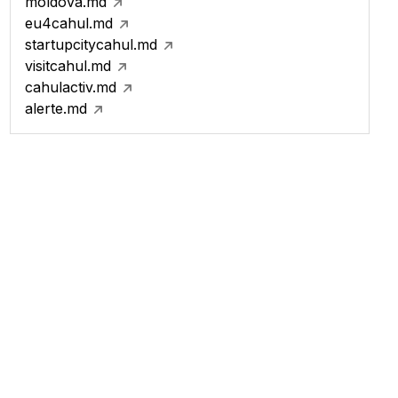
moldova.md
eu4cahul.md
startupcitycahul.md
visitcahul.md
cahulactiv.md
alerte.md