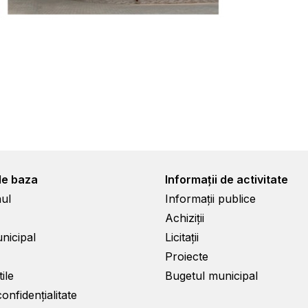
de baza
Informații de activitate
ul
Informații publice
Achiziții
unicipal
Licitații
Proiecte
ile
Bugetul municipal
confidențialitate