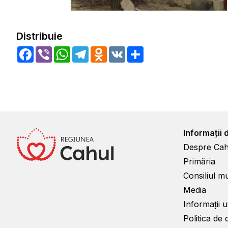
Distribuie
Facebook
Viber
WhatsApp
Telegram
Odnoklassniki
VK
Share
Informații 
Despre Cah
Primăria
Consiliul m
Media
Informații ut
Politica de 