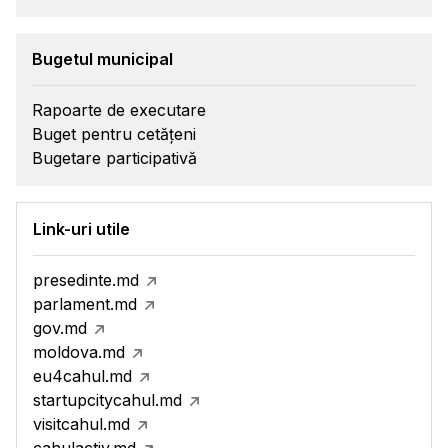
Bugetul municipal
Rapoarte de executare
Buget pentru cetățeni
Bugetare participativă
Link-uri utile
presedinte.md
parlament.md
gov.md
moldova.md
eu4cahul.md
startupcitycahul.md
visitcahul.md
cahulactiv.md