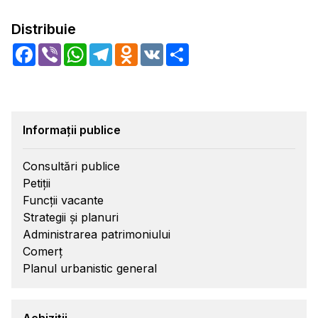
Distribuie
Facebook
Viber
WhatsApp
Telegram
Odnoklassniki
VK
Share
Informații publice
Consultări publice
Petiții
Funcții vacante
Strategii și planuri
Administrarea patrimoniului
Comerț
Planul urbanistic general
Achiziții