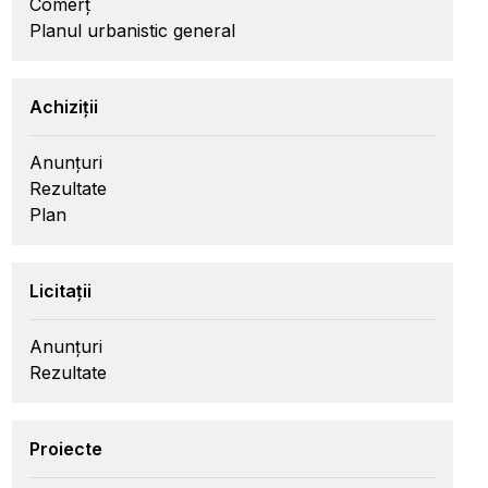
Comerț
Planul urbanistic general
Achiziții
Anunțuri
Rezultate
Plan
Licitații
Anunțuri
Rezultate
Proiecte