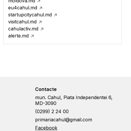
moldova.md
eu4cahul.md
startupcitycahul.md
visitcahul.md
cahulactiv.md
alerte.md
Contacte
mun. Cahul, Piata Independentei 6,
MD-3090
(0299) 2 24 00
primariacahul@gmail.com
Facebook