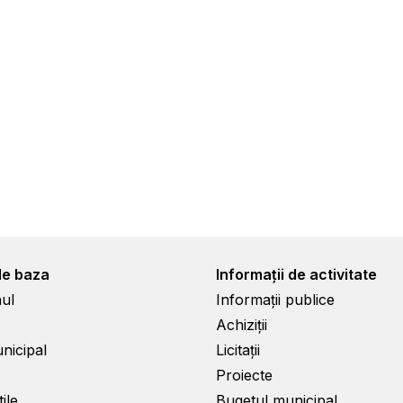
de baza
Informații de activitate
ul
Informații publice
Achiziții
unicipal
Licitații
Proiecte
ile
Bugetul municipal