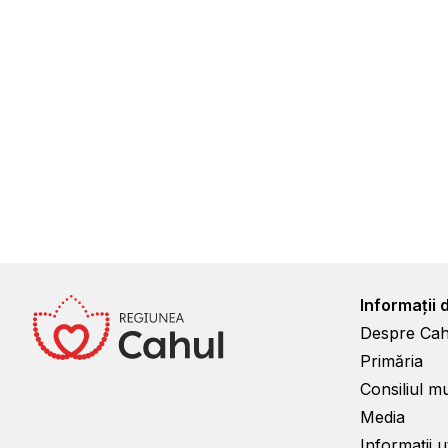
Informații 
Despre Cah
Primăria
Consiliul m
Media
Informații ut