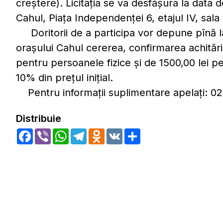
creştere). Licitaţia se va desfăşura la data 
Cahul, Piaţa Independenţei 6, etajul IV, sala
Doritorii de a participa vor depune pînă la
oraşului Cahul cererea, confirmarea achitării
pentru persoanele fizice şi de 1500,00 lei pe
10% din preţul iniţial.
Pentru informaţii suplimentare apelaţi: 0
Distribuie
Facebook
Viber
WhatsApp
Telegram
Odnoklassniki
VK
Share