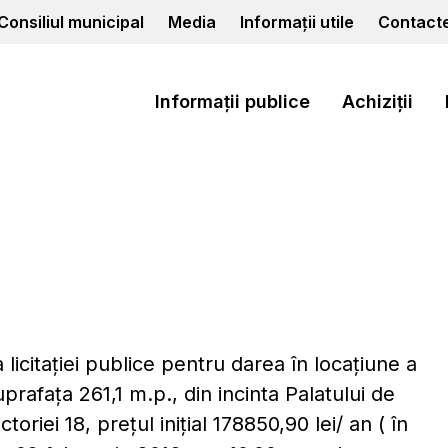
Consiliul municipal
Media
Informații utile
Contact
Informații publice
Achiziții
licitaţiei publice pentru darea în locaţiune a
uprafaţa 261,1 m.p., din incinta Palatului de
oriei 18, preţul iniţial 178850,90 lei/ an ( în