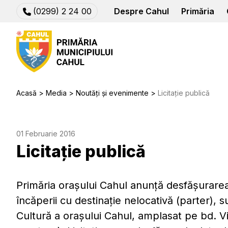
(0299) 2 24 00
Despre Cahul
Primăria
Acasă
Media
Noutăți și evenimente
Licitație publică
01 Februarie 2016
Licitație publică
Primăria oraşului Cahul anunţă desfăşurarea 
încăperii cu destinaţie nelocativă (parter), s
Cultură a oraşului Cahul, amplasat pe bd. Vict