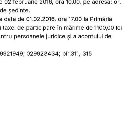
de 02 februarie 2016, ora 10.00, pe adresa: or.
 de şedinţe.
 data de 01.02.2016, ora 17.00 la Primăria
 taxei de participare în mărime de 1100,00 lei
ntru persoanele juridice şi a acontului de
29921949; 029923434; bir.311, 315