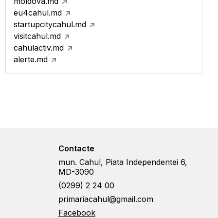
moldova.md
eu4cahul.md
startupcitycahul.md
visitcahul.md
cahulactiv.md
alerte.md
Contacte
mun. Cahul, Piata Independentei 6,
MD-3090
(0299) 2 24 00
primariacahul@gmail.com
Facebook