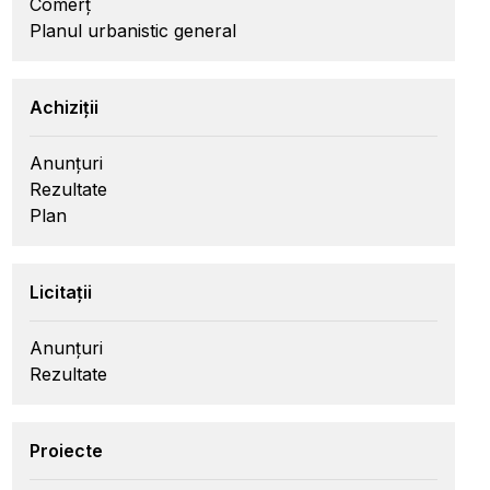
Comerț
Planul urbanistic general
Achiziții
Anunțuri
Rezultate
Plan
Licitații
Anunțuri
Rezultate
Proiecte