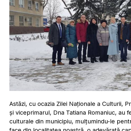
Astăzi, cu ocazia Zilei Naționale a Culturii,
și viceprimarul, Dna Tatiana Romaniuc, au felic
culturale din municipiu, mulțumindu-le pentr
face din localitatea noastră, o adevărată capit