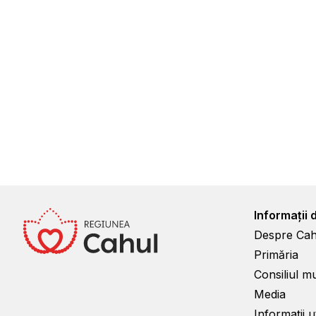
Informații 
Despre Cah
Primăria
Consiliul m
Media
Informații ut