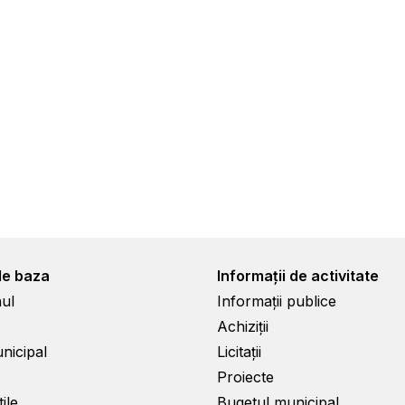
de baza
Informații de activitate
ul
Informații publice
Achiziții
unicipal
Licitații
Proiecte
ile
Bugetul municipal