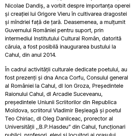
Nicolae Dandiș, a vorbit despre importanța operei
și creației
lui Grigore Vieru în cultivarea dragostei
și mîndriei față de țară. Deasemenea, a mulțumit
Guvernului României pentru suport, prin
intermediul Institutului Cultural Român, datorită
căruia, a fost posibilă inaugurarea bustului la
Cahul, din anul 2014.
În cadrul activității culturale dedicate poetului, au
fost prezenți și dna Anca Corfu, Consulul general
al României la Cahul, dl Ion Groza, Președintele
Raionului Cahul, dl Arcadie Suceveanu,
președintele Uniunii Scriitorilor din Republica
Moldova, scriitorul Vladimir Beșleagă și poetul
Teo Chiriac, dl Oleg Danilceac, prorector al
Universității ,,B.P.Hasdeu” din Cahul, funcționari
publici, profesori, elevi și locuitori ai orașului