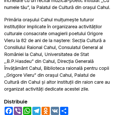
încheiate cu un recital muzical-poetic intitulat ,,Cu
numele tău”, la Palatul de Cultură din orașul Cahul.
Primăria orașului Cahul mulțumește tuturor
instituțiilor implicate în organizarea activităților
culturale consacrate omagierii poetului Grigore
Vieru la 82 de ani de la naștere: Secția Cultură a
Consiliului Raional Cahul, Consulatul General al
României la Cahul, Universitatea de Stat
,,B.P.Hasdeu” din Cahul, Direcția Generală
Învățământ Cahul, Biblioteca raională pentru copii
,,Grigore Vieru” din orașul Cahul, Palatul de
Cultură din Cahul și altor instituții din raion care au
organizat activități dedicate acestei zile.
Distribuie
Facebook
Viber
WhatsApp
Telegram
Odnoklassniki
VK
Share