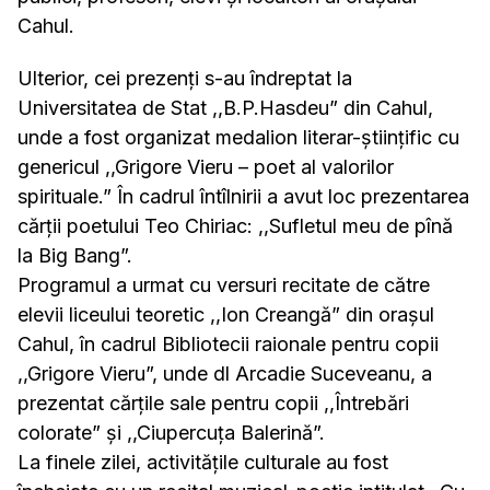
Cahul.
Ulterior, cei prezenți s-au îndreptat la
Universitatea de Stat ,,B.P.Hasdeu” din Cahul,
unde a fost organizat medalion literar-științific cu
genericul ,,Grigore Vieru – poet al valorilor
spirituale.” În cadrul întîlnirii a avut loc prezentarea
cărții poetului Teo Chiriac: ,,Sufletul meu de pînă
la Big Bang”.
Programul a urmat cu versuri recitate de către
elevii liceului teoretic ,,Ion Creangă” din orașul
Cahul, în cadrul Bibliotecii raionale pentru copii
,,Grigore Vieru”, unde dl Arcadie Suceveanu, a
prezentat cărțile sale pentru copii ,,Întrebări
colorate” și ,,Ciupercuța Balerină”.
La finele zilei, activitățile culturale au fost