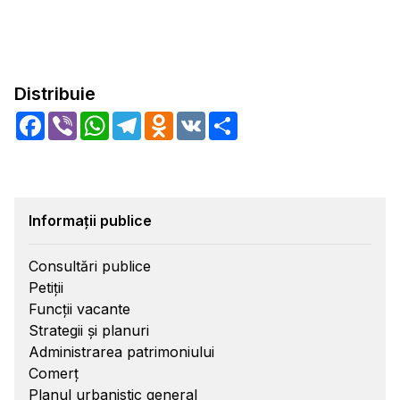
Distribuie
Facebook
Viber
WhatsApp
Telegram
Odnoklassniki
VK
Share
Informații publice
Consultări publice
Petiții
Funcții vacante
Strategii și planuri
Administrarea patrimoniului
Comerț
Planul urbanistic general