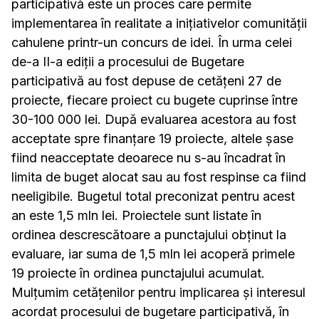
participativă este un proces care permite
implementarea în realitate a inițiativelor comunității
cahulene printr-un concurs de idei. În urma celei
de-a II-a ediții a procesului de Bugetare
participativă au fost depuse de cetățeni 27 de
proiecte, fiecare proiect cu bugete cuprinse între
30-100 000 lei. După evaluarea acestora au fo
st
acceptate spre finanțare 19 proiecte, altele șase
fiind neacceptate deoarece nu s-au încadrat în
limita de buget alocat sau au fost respinse ca fiind
neeligibile. Bugetul total preconizat pentru acest
an este 1,5 mln lei. Proiectele sunt listate în
ordinea descrescătoare a punctajului obținut la
evaluare, iar suma de 1,5 mln lei acoperă primele
19 proiecte în ordinea punctajului acumulat.
Mulțumim cetățenilor pentru implicarea și interesul
acordat procesului de bugetare participativă, în