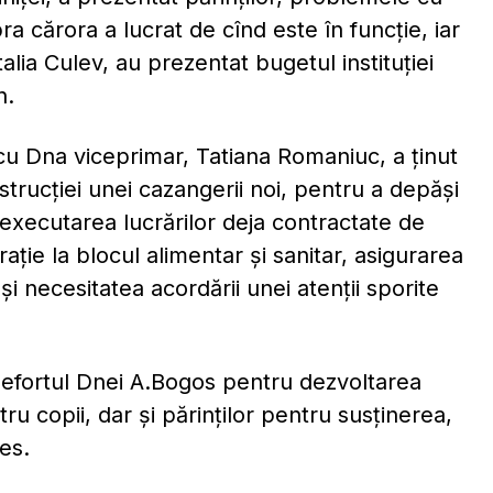
ra cărora a lucrat de cînd este în funcţie, iar
ia Culev, au prezentat bugetul instituţiei
n.
u Dna viceprimar, Tatiana Romaniuc, a ținut
strucţiei unei cazangerii noi, pentru a depăşi
executarea lucrărilor deja contractate de
aţie la blocul alimentar şi sanitar, asigurarea
şi necesitatea acordării unei atenţii sporite
efortul Dnei A.Bogos pentru dezvoltarea
tru copii, dar şi părinţilor pentru susţinerea,
es.