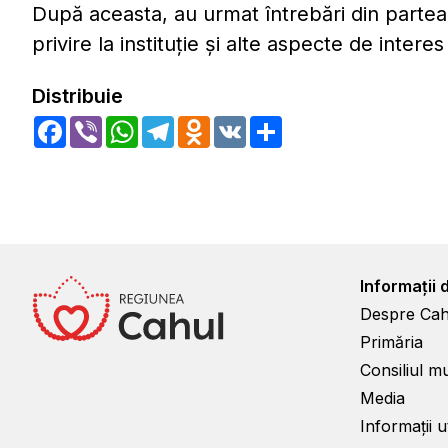
După aceasta, au urmat întrebări din partea 
privire la instituţie şi alte aspecte de inter
Distribuie
Facebook
Viber
WhatsApp
Telegram
Odnoklassniki
VK
Share
Informații 
Despre Cah
Primăria
Consiliul m
Media
Informații ut