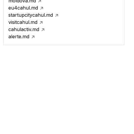
moldova.md
eu4cahul.md
startupcitycahul.md
visitcahul.md
cahulactiv.md
alerte.md