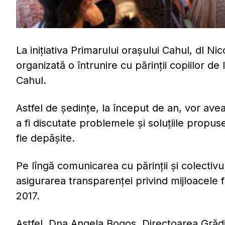
La iniţiativa Primarului orașului Cahul, dl Ni
organizată o întrunire cu părinții copiilor de 
Cahul.
Astfel de şedinţe, la început de an, vor avea 
a fi discutate problemele şi soluţiile propu
fie depăşite.
Pe lîngă comunicarea cu părinţii şi colectivul
asigurarea t
ransparenţei privind mijloacele f
2017.
Astfel, Dna Angela Bogos, Directoarea Grădin