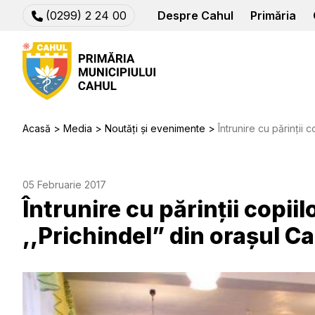
(0299) 2 24 00
Despre Cahul
Primăria
Acasă
Media
Noutăți și evenimente
Întrunire cu părinții copiilo
05 Februarie 2017
Întrunire cu părinții copiil
,,Prichindel” din orașul Ca