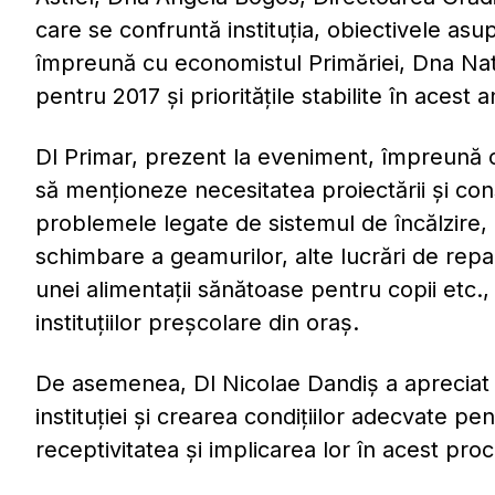
care se confruntă instituţia, obiectivele asup
împreună cu economistul Primăriei, Dna Natal
pentru 2017 şi priorităţile stabilite în acest a
Dl Primar, prezent la eveniment, împreună c
să menționeze necesitatea proiectării şi con
problemele legate de sistemul de încălzire, 
schimbare a geamurilor, alte lucrări de repar
unei alimentaţii sănătoase pentru copii etc., 
instituţiilor preşcolare din oraş.
De asemenea, Dl Nicolae Dandiş a apreciat 
instituţiei şi crearea condiţiilor adecvate pen
receptivitatea şi implicarea lor în acest proc