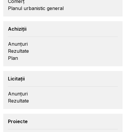
Comerț
Planul urbanistic general
Achiziții
Anunțuri
Rezultate
Plan
Licitații
Anunțuri
Rezultate
Proiecte