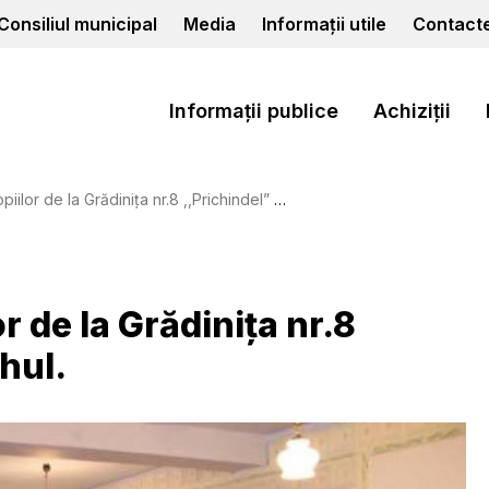
Consiliul municipal
Media
Informații utile
Contact
Informații publice
Achiziții
r de la Grădinița nr.8 ,,Prichindel” din orașul Cahul.
or de la Grădinița nr.8
hul.