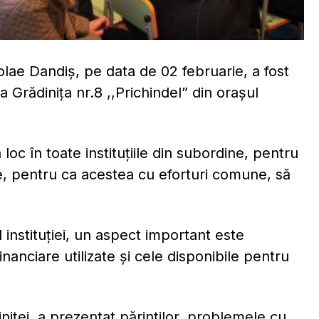
colae Dandiș, pe data de 02 februarie, a fost
la Grădinița nr.8 ,,Prichindel” din orașul
loc în toate instituţiile din subordine, pentru
se, pentru ca acestea cu eforturi comune, să
 instituţiei, un aspect important este
inanciare utilizate şi cele disponibile pentru
iţei, a prezentat părinţilor, problemele cu