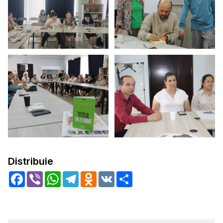
Distribuie
Facebook
Viber
WhatsApp
Telegram
Odnoklassniki
VK
Share