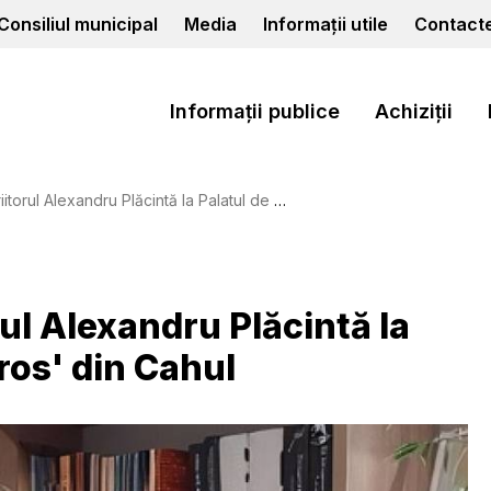
Consiliul municipal
Media
Informații utile
Contact
Informații publice
Achiziții
Alexandru Plăcintă la Palatul de Cultură 'N.Botgros' din Cahul
orul Alexandru Plăcintă la
ros' din Cahul