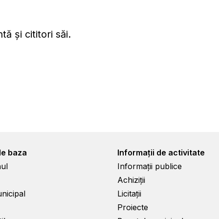
ă și cititori săi.
de baza
Informații de activitate
ul
Informații publice
Achiziții
unicipal
Licitații
Proiecte