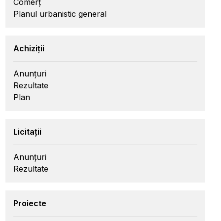
Comerț
Planul urbanistic general
Achiziții
Anunțuri
Rezultate
Plan
Licitații
Anunțuri
Rezultate
Proiecte