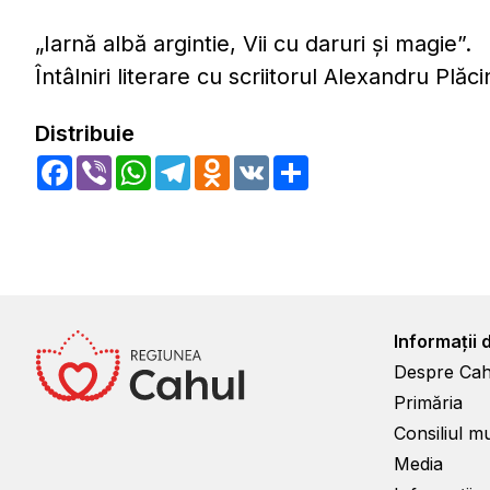
„Iarnă albă argintie, Vii cu daruri și magie”.
Întâlniri literare cu scriitorul Alexandru Plăcint
Distribuie
Facebook
Viber
WhatsApp
Telegram
Odnoklassniki
VK
Share
Informații 
Despre Cah
Primăria
Consiliul m
Media