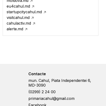
moldova.md
eu4cahul.md
startupcitycahul.md
visitcahul.md
cahulactiv.md
alerte.md
Contacte
mun. Cahul, Piata Independentei 6,
MD-3090
(0299) 2 24 00
primariacahul@gmail.com
Facebook