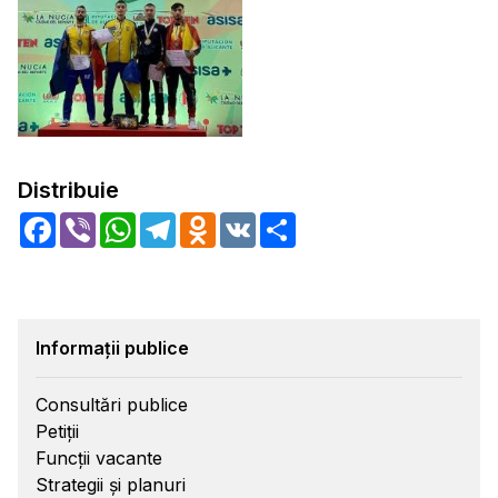
Distribuie
Facebook
Viber
WhatsApp
Telegram
Odnoklassniki
VK
Share
Informații publice
Consultări publice
Petiții
Funcții vacante
Strategii și planuri