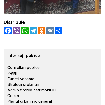
Distribuie
Facebook
Viber
WhatsApp
Telegram
Odnoklassniki
VK
Share
Informații publice
Consultări publice
Petiții
Funcții vacante
Strategii și planuri
Administrarea patrimoniului
Comerț
Planul urbanistic general