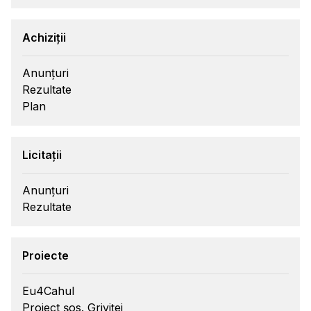
Achiziții
Anunțuri
Rezultate
Plan
Licitații
Anunțuri
Rezultate
Proiecte
Eu4Cahul
Proiect șos. Griviței