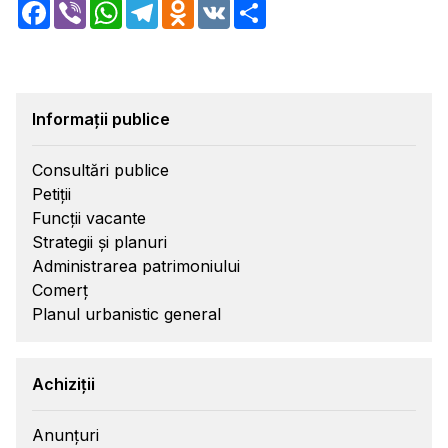
Facebook
Viber
WhatsApp
Telegram
Odnoklassniki
VK
Share
Informații publice
Consultări publice
Petiții
Funcții vacante
Strategii și planuri
Administrarea patrimoniului
Comerț
Planul urbanistic general
Achiziții
Anunțuri