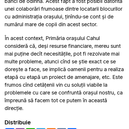
bănci de odihnă. Acest fapt a fost posibil datorită
unei colaborări frumoase dintre locatarii blocurilor
cu administraţia oraşului, ţinîndu-se cont şi de
numărul mare de copii din acest sector.
În acest context, Primăria oraşului Cah
ul
consideră că, deşi resurse financiare, mereu sunt
mai puţine decît necesităţile, pot fi rezolvate mai
multe probleme, atunci cînd se ştie exact ce se
doreşte a face, se implică oamenii pentru a realiza
etapă cu etapă un proiect de amenajare, etc. Este
frumos cînd cetăţenii vin cu soluţii viabile la
problemele cu care se confruntă oraşul nostru, ca
împreună să facem tot ce putem în această
direcţie.
Distribuie