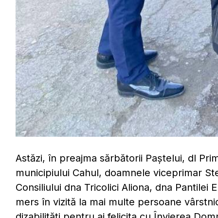
Astăzi, în preajma sărbătorii Paștelui, dl Prim
municipiului Cahul, doamnele viceprimar Ste
Consiliului dna Tricolici Aliona, dna Pantilei
mers în vizită la mai multe persoane vârstnic
dizabilități pentru ai felicita cu Învierea Do