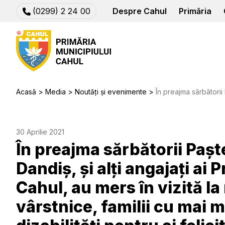
(0299) 2 24 00
Despre Cahul
Primăria
Acasă
Media
Noutăți și evenimente
În preajma sărbătorii Paștelui, dl Primar Nicolae Dandiș, și alți angajați ai Primăriei mu
30 Aprilie 2021
În preajma sărbătorii Paște
Dandiș, și alți angajați ai 
Cahul, au mers în vizită l
vârstnice, familii cu mai 