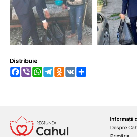
Distribuie
Facebook
Viber
WhatsApp
Telegram
Odnoklassniki
VK
Share
Informații 
Despre Cah
Primăria