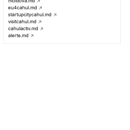
moldova.md
eu4cahul.md
startupcitycahul.md
visitcahul.md
cahulactiv.md
alerte.md