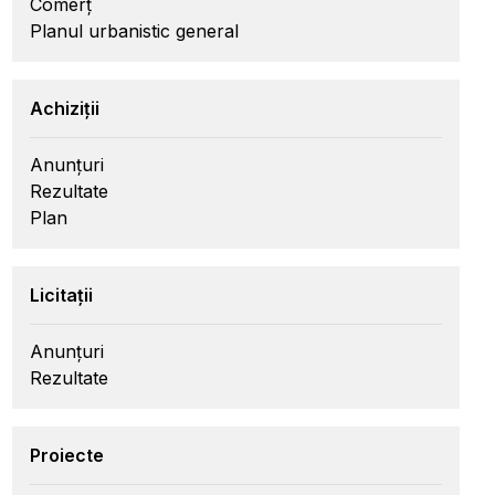
Comerț
Planul urbanistic general
Achiziții
Anunțuri
Rezultate
Plan
Licitații
Anunțuri
Rezultate
Proiecte