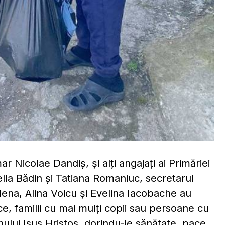
ar Nicolae Dandiș, și alți angajați ai Primăriei
lla Bădin și Tatiana Romaniuc, secretarul
 Elena, Alina Voicu și Evelina Iacobache au
e, familii cu mai mulți copii sau persoane cu
mnului Isus Hristos, dorindu-le sănătate, pace