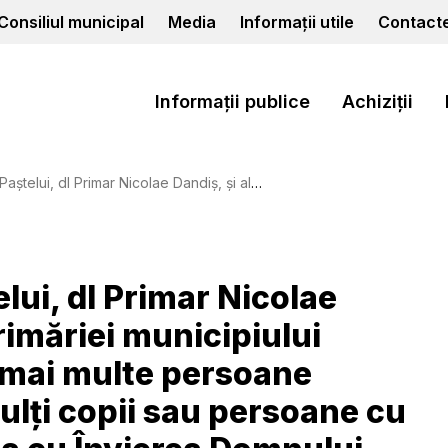
Consiliul municipal
Media
Informații utile
Contact
Informații publice
Achiziții
nicipiului Cahul, au mers în vizită la mai multe persoane vârstnice, familii cu mai mulți copii sau persoane cu dizabilități pentru ai felicita cu Învierea Domnului
lui, dl Primar Nicolae
Primăriei municipiului
a mai multe persoane
mulți copii sau persoane cu