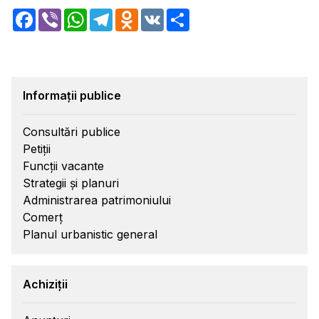
Facebook
Viber
WhatsApp
Telegram
Odnoklassniki
VK
Share
Informații publice
Consultări publice
Petiții
Funcții vacante
Strategii și planuri
Administrarea patrimoniului
Comerț
Planul urbanistic general
Achiziții