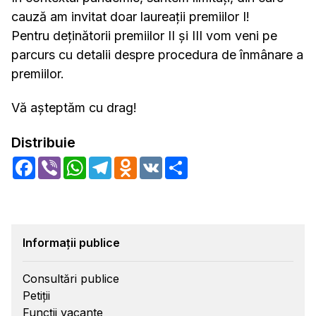
cauză am invitat doar laureații premiilor I!
Pentru deținătorii premiilor II şi III vom veni pe
parcurs cu detalii despre procedura de înmânare a
premiilor.
Vă aşteptăm cu drag!
Distribuie
Facebook
Viber
WhatsApp
Telegram
Odnoklassniki
VK
Share
Informații publice
Consultări publice
Petiții
Funcții vacante