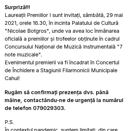
Surpriză!!!
Laureații Premiilor I sunt invitați, sâmbătă, 29 mai
2021, orele 16.30, în incinta Palatului de Cultură
"Nicolae Botgros", unde
va avea loc înmânarea
oficială a premiilor şi trofeelor obținute în cadrul
Concursului Național de Muzică Instrumentală "7
note muzicale".
Evenimentul premierii va fi încadrat în Concertul
de Închidere a Stagiunii Filarmonicii Municipale
Cahul!
Rugăm să confirmați prezența dvs. până
mâine, contactându-ne de urgență la numărul
de telefon 079029303.
P.S.
În contextul pandemic, suntem limitați, din care