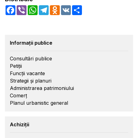
Facebook
Viber
WhatsApp
Telegram
Odnoklassniki
VK
Share
Informații publice
Consultări publice
Petiții
Funcții vacante
Strategii și planuri
Administrarea patrimoniului
Comerț
Planul urbanistic general
Achiziții