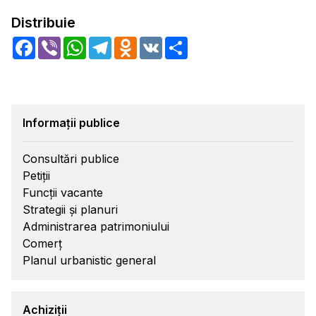
Distribuie
Facebook
Viber
WhatsApp
Telegram
Odnoklassniki
VK
Share
Informații publice
Consultări publice
Petiții
Funcții vacante
Strategii și planuri
Administrarea patrimoniului
Comerț
Planul urbanistic general
Achiziții