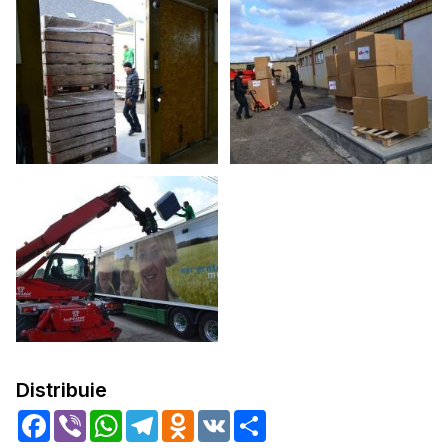
Distribuie
Facebook
Viber
WhatsApp
Telegram
Odnoklassniki
VK
Share