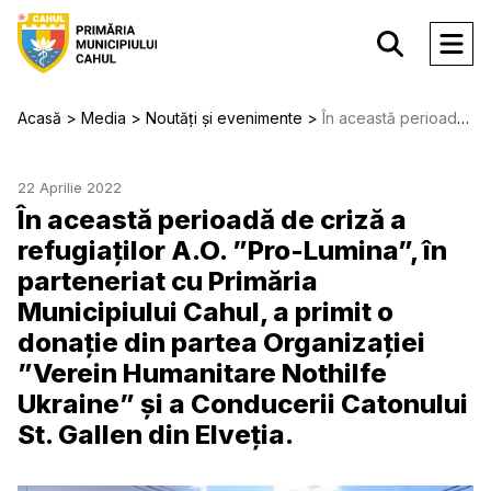
Acasă
Media
Noutăți și evenimente
În această perioadă de criză a refugiaților A.O. ”Pro-Lumina”, în parteneriat cu Primăria Municipiului Cahul, a primit o donație din partea Organizației ”Verein Humanitare Nothilfe Ukraine” și a Conducerii Catonului St. Gallen din Elveția.
22 Aprilie 2022
În această perioadă de criză a
refugiaților A.O. ”Pro-Lumina”, în
parteneriat cu Primăria
Municipiului Cahul, a primit o
donație din partea Organizației
”Verein Humanitare Nothilfe
Ukraine” și a Conducerii Catonului
St. Gallen din Elveția.