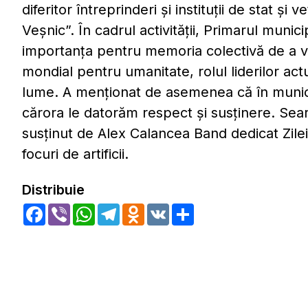
diferitor întreprinderi și instituții de stat și
Veșnic”. În cadrul activității, Primarul munic
importanța pentru memoria colectivă de a v
mondial pentru umanitate, rolul liderilor act
lume. A menționat de asemenea că în municip
cărora le datorăm respect și susținere. Sear
susținut de Alex Calancea Band dedicat Zilei V
focuri de artificii.
Distribuie
Facebook
Viber
WhatsApp
Telegram
Odnoklassniki
VK
Share