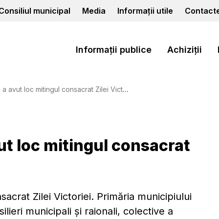
Consiliul municipal
Media
Informații utile
Contact
Informații publice
Achiziții
 avut loc mitingul consacrat Zilei Victoriei
ut loc mitingul consacrat
acrat Zilei Victoriei. Primăria municipiului
lieri municipali și raionali, colective a