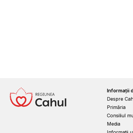
Informații 
Despre Cah
Primăria
Consiliul m
Media
Informații ut