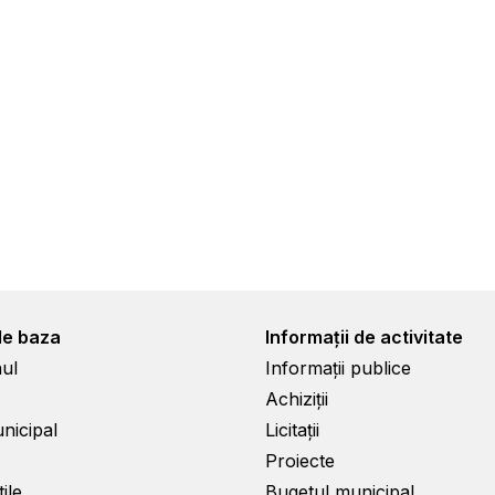
de baza
Informații de activitate
ul
Informații publice
Achiziții
unicipal
Licitații
Proiecte
ile
Bugetul municipal