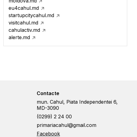
moldova.md
eu4cahul.md
startupcitycahul.md
visitcahul.md
cahulactiv.md
alerte.md
Contacte
mun. Cahul, Piata Independentei 6,
MD-3090
(0299) 2 24 00
primariacahul@gmail.com
Facebook