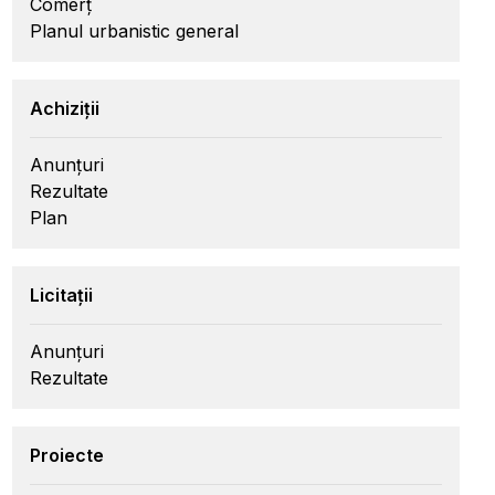
Comerț
Planul urbanistic general
Achiziții
Anunțuri
Rezultate
Plan
Licitații
Anunțuri
Rezultate
Proiecte