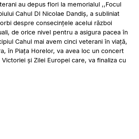
 veterani au depus flori la memorialul ,,Focul
ipiului Cahul Dl Nicolae Dandiș, a subliniat
orbi despre consecințele acelui război
uali, de orice nivel pentru a asigura pacea în
iul Cahul mai avem cinci veterani în viață,
a, în Piața Horelor, va avea loc un concert
ictoriei și Zilei Europei care, va finaliza cu