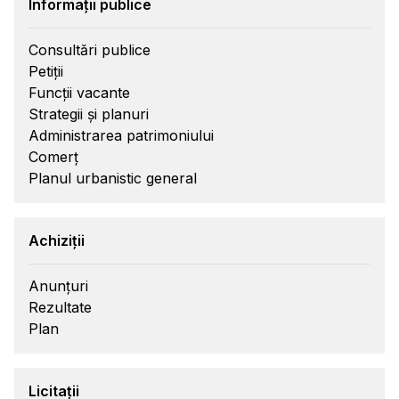
Informații publice
Consultări publice
Petiții
Funcții vacante
Strategii și planuri
Administrarea patrimoniului
Comerț
Planul urbanistic general
Achiziții
Anunțuri
Rezultate
Plan
Licitații