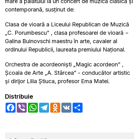
mare a palatului la un concert de muzică clasică și
contemporană, susținut de:
Clasa de vioară a Liceului Republican de Muzică
„C. Porumbescu” , clasa profesoarei de vioară −
Galina Buinovschi maestru în arte, cavaler al
ordinului Republicii, laureata premiului Național.
Orchestra de acordeoniști „Magic acordeon” ,
Școala de Arte „A. Stârcea” - conducător artistic
și dirijor Lilia Ştiuca, profesor Ema Matei.
Distribuie
Facebook
Viber
WhatsApp
Telegram
Odnoklassniki
VK
Share