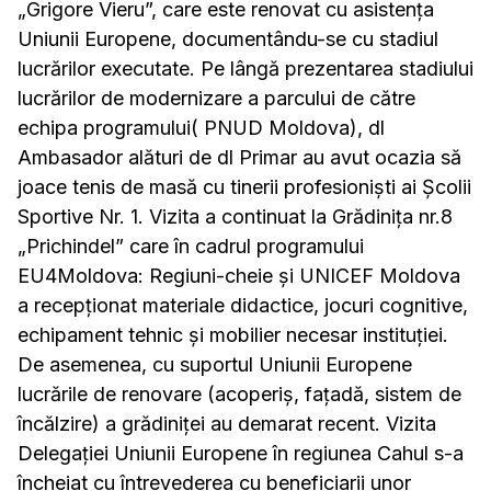
„Grigore Vieru”, care este renovat cu asistența
Uniunii Europene, documentându-se cu stadiul
lucrărilor executate. Pe lângă prezentarea stadiului
lucrărilor de modernizare a parcului de către
echipa programului( PNUD Moldova), dl
Ambasador alături de dl Primar au avut ocazia să
joace tenis de masă cu tinerii profesioniști ai Școlii
Sportive Nr. 1. Vizita a continuat la Grădinița nr.8
„Prichindel” care în cadrul programului
EU4Moldova: Regiuni-cheie și UNICEF Moldova
a recepționat materiale didactice, jocuri cognitive,
echipament tehnic și mobilier necesar instituției.
De asemenea, cu suportul Uniunii Europene
lucrările de renovare (acoperiș, fațadă, sistem de
încălzire) a grădiniței au demarat recent. Vizita
Delegației Uniunii Europene în regiunea Cahul s-a
încheiat cu întrevederea cu beneficiarii unor