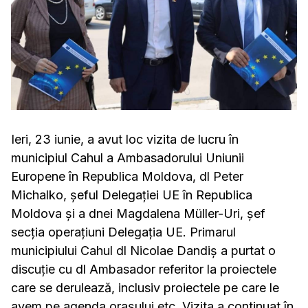
Ieri, 23 iunie, a avut loc vizita de lucru în
municipiul Cahul a Ambasadorului Uniunii
Europene în Republica Moldova, dl Peter
Michalko, șeful Delegației UE în Republica
Moldova și a dnei Magdalena Müller-Uri, şef
secţia operaţiuni Delegaţia UE. Primarul
municipiului Cahul dl Nicolae Dandiș a purtat o
discuție cu dl Ambasador referitor la proiectele
care se derulează, inclusiv proiectele pe care le
avem pe agenda orașului etc. Vizita a continuat în