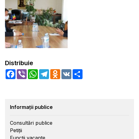
Distribuie
Facebook
Viber
WhatsApp
Telegram
Odnoklassniki
VK
Share
Informații publice
Consultări publice
Petiții
Funcții vacante