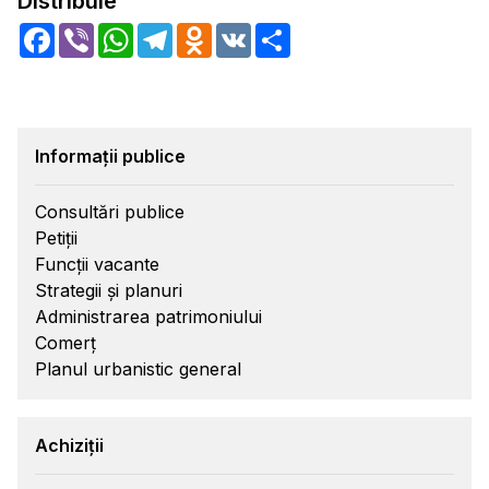
Distribuie
Facebook
Viber
WhatsApp
Telegram
Odnoklassniki
VK
Share
Informații publice
Consultări publice
Petiții
Funcții vacante
Strategii și planuri
Administrarea patrimoniului
Comerț
Planul urbanistic general
Achiziții