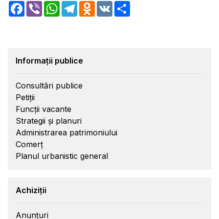
Facebook
Viber
WhatsApp
Telegram
Odnoklassniki
VK
Share
Informații publice
Consultări publice
Petiții
Funcții vacante
Strategii și planuri
Administrarea patrimoniului
Comerț
Planul urbanistic general
Achiziții
Anunțuri