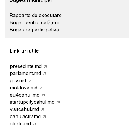
Bugetul municipal
Rapoarte de executare
Buget pentru cetățeni
Bugetare participativă
Link-uri utile
presedinte.md
parlament.md
gov.md
moldova.md
eu4cahul.md
startupcitycahul.md
visitcahul.md
cahulactiv.md
alerte.md