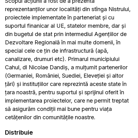
Scopul acțiunii a fost de a prezenta
reprezentanților unor localități din stînga Nistrului,
proiectele implementate în parteneriat și cu
suportul finanicar al UE, statelor membre, dar și
di
n bugetul de stat prin intermediul Agențiilor de
Dezvoltare Regională în mai multe domenii, în
special cele ce țin de infrastructură (apă,
canalizare, drumuri etc). Primarul municipiului
Cahul, dl Nicolae Dandiș, a mulțumit partenerilor
(Germaniei, României, Suediei, Eleveției și altor
țări) și instituțiilor care reprezintă aceste state în
țara noastră, pentru suportul și sprijinul oferit în
implementarea proiectelor, care ne permit treptat
să asigurăm condiții mai bune pentru viața
cetățenilor din comunitățile noastre.
Distribuie