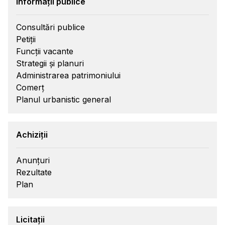
Informații publice
Consultări publice
Petiții
Funcții vacante
Strategii și planuri
Administrarea patrimoniului
Comerț
Planul urbanistic general
Achiziții
Anunțuri
Rezultate
Plan
Licitații