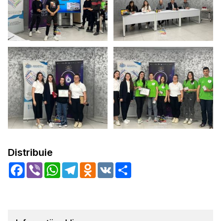
Distribuie
Facebook
Viber
WhatsApp
Telegram
Odnoklassniki
VK
Share