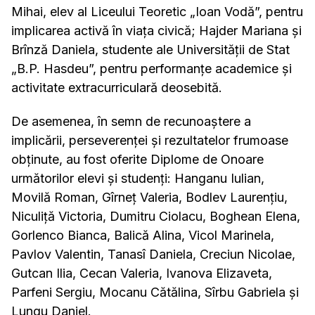
Mihai, elev al Liceului Teoretic „Ioan Vodă”, pentru
implicarea activă în viața civică; Hajder Mariana și
Brînză Daniela, studente ale Universității de Stat
„B.P. Hasdeu”, pentru performanțe academice și
activitate extracurriculară deosebită.
De asemenea, în semn de recunoaștere a
implicării, perseverenței și rezultatelor frumoase
obținute, au fost oferite Diplome de Onoare
următorilor elevi și studenți: Hanganu Iulian,
Movilă Roman, Gîrneț Valeria, Bodlev Laurențiu,
Niculiță Victoria, Dumitru Ciolacu, Boghean Elena,
Gorlenco Bianca, Balică Alina, Vicol Marinela,
Pavlov Valentin, Tanasî Daniela, Creciun Nicolae,
Gutcan Ilia, Cecan Valeria, Ivanova Elizaveta,
Parfeni Sergiu, Mocanu Cătălina, Sîrbu Gabriela și
Lungu Daniel.