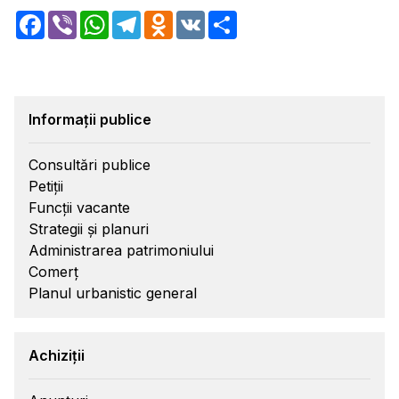
Facebook
Viber
WhatsApp
Telegram
Odnoklassniki
VK
Share
Informații publice
Consultări publice
Petiții
Funcții vacante
Strategii și planuri
Administrarea patrimoniului
Comerț
Planul urbanistic general
Achiziții