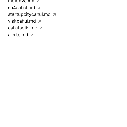
moldova.md
eu4cahul.md
startupcitycahul.md
visitcahul.md
cahulactiv.md
alerte.md