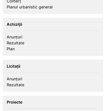
Comerț
Planul urbanistic general
Achiziții
Anunțuri
Rezultate
Plan
Licitații
Anunțuri
Rezultate
Proiecte