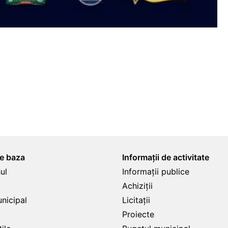
de baza
Informații de activitate
ul
Informații publice
Achiziții
unicipal
Licitații
Proiecte