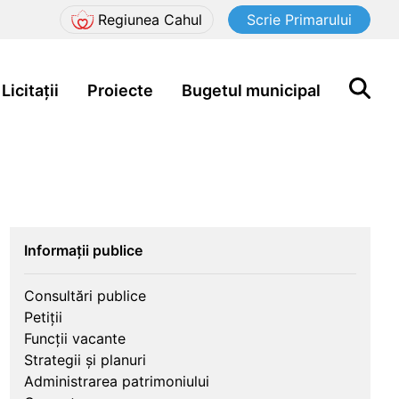
Regiunea Cahul
Scrie Primarului
Licitații
Proiecte
Bugetul municipal
Informații publice
Consultări publice
Petiții
Funcții vacante
Strategii și planuri
Administrarea patrimoniului