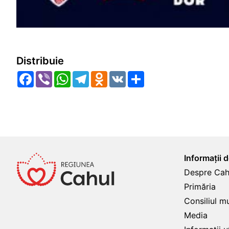
Distribuie
Facebook
Viber
WhatsApp
Telegram
Odnoklassniki
VK
Share
Informații 
Despre Cah
Primăria
Consiliul m
Media