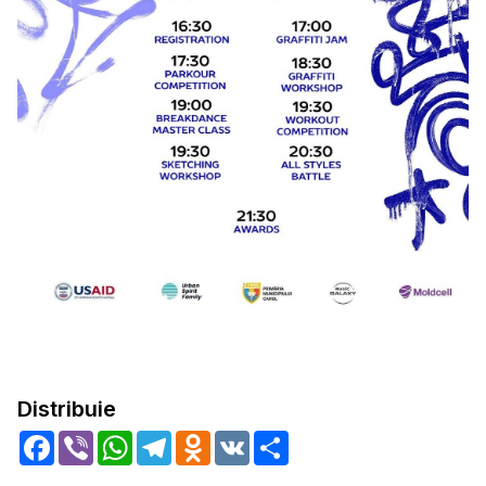
Distribuie
Facebook
Viber
WhatsApp
Telegram
Odnoklassniki
VK
Share