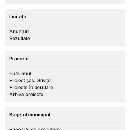
Licitații
Anunțuri
Rezultate
Proiecte
Eu4Cahul
Proiect șos. Griviței
Proiecte în derulare
Arhiva proiecte
Bugetul municipal
Rapoarte de executare