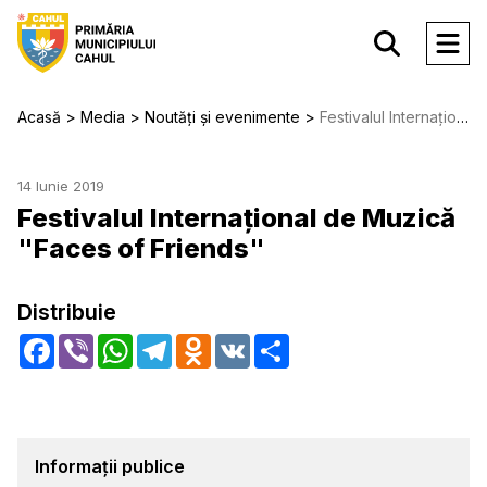
Acasă
Media
Noutăți și evenimente
Festivalul Internațional de Muzică "Faces of Friends"
14 Iunie 2019
Festivalul Internațional de Muzică
"Faces of Friends"
Distribuie
Facebook
Viber
WhatsApp
Telegram
Odnoklassniki
VK
Share
Informații publice