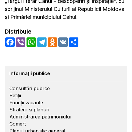
„Târgul literar Cahul – descoperiri și inspirație”, cu
sprijinul Ministerului Culturii al Republicii Moldova
și Primăriei municipiului Cahul.
Distribuie
Facebook
Viber
WhatsApp
Telegram
Odnoklassniki
VK
Share
Informații publice
Consultări publice
Petiții
Funcții vacante
Strategii și planuri
Administrarea patrimoniului
Comerț
Planul urbanistic general