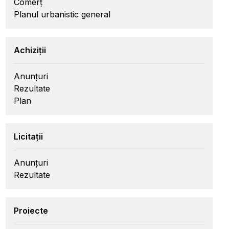
Comerț
Planul urbanistic general
Achiziții
Anunțuri
Rezultate
Plan
Licitații
Anunțuri
Rezultate
Proiecte