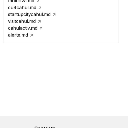
moldova.md
eu4cahul.md
startupcitycahul.md
visitcahul.md
cahulactiv.md
alerte.md