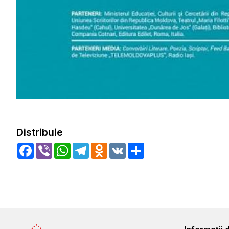
Distribuie
Facebook
Viber
WhatsApp
Telegram
Odnoklassniki
VK
Share