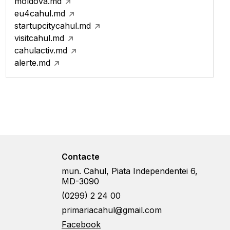
moldova.md
eu4cahul.md
startupcitycahul.md
visitcahul.md
cahulactiv.md
alerte.md
Contacte
mun. Cahul, Piata Independentei 6,
MD-3090
(0299) 2 24 00
primariacahul@gmail.com
Facebook