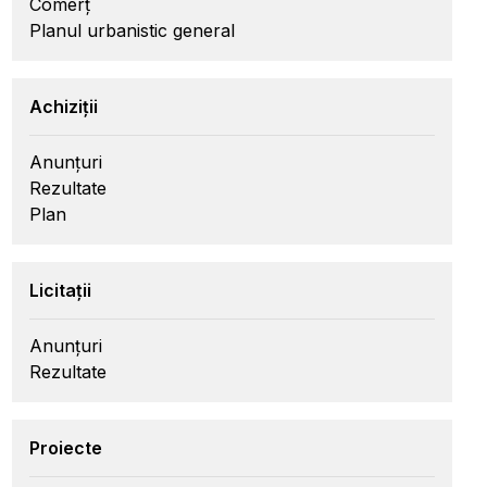
Comerț
Planul urbanistic general
Achiziții
Anunțuri
Rezultate
Plan
Licitații
Anunțuri
Rezultate
Proiecte