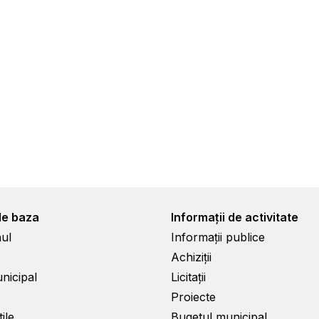
de baza
Informații de activitate
ul
Informații publice
Achiziții
unicipal
Licitații
Proiecte
ile
Bugetul municipal