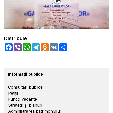
Distribuie
Facebook
Viber
WhatsApp
Telegram
Odnoklassniki
VK
Share
Informații publice
Consultări publice
Petiții
Funcții vacante
Strategii și planuri
Administrarea patrimoniului