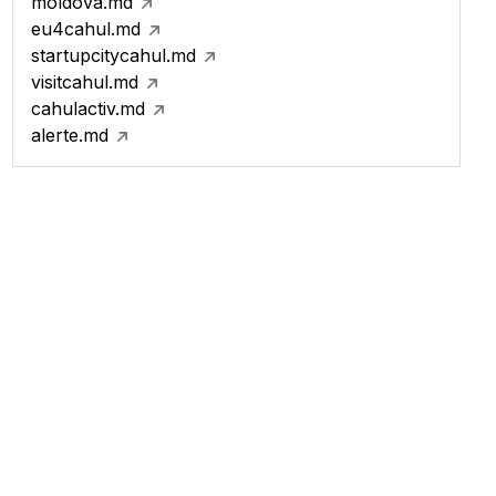
moldova.md
eu4cahul.md
startupcitycahul.md
visitcahul.md
cahulactiv.md
alerte.md