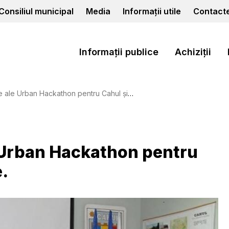
Consiliul municipal
Media
Informații utile
Contact
Informații publice
Achiziții
rban Hackathon pentru Cahul și-au primit premiile.
e Urban Hackathon pentru
e.