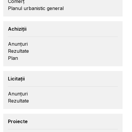
Comerț
Planul urbanistic general
Achiziții
Anunțuri
Rezultate
Plan
Licitații
Anunțuri
Rezultate
Proiecte