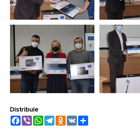
Distribuie
Facebook
Viber
WhatsApp
Telegram
Odnoklassniki
VK
Share