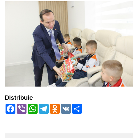
Distribuie
Facebook
Viber
WhatsApp
Telegram
Odnoklassniki
VK
Share