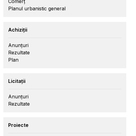
Comerț
Planul urbanistic general
Achiziții
Anunțuri
Rezultate
Plan
Licitații
Anunțuri
Rezultate
Proiecte