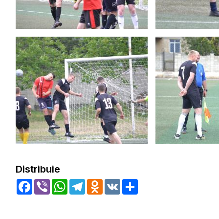
Distribuie
Facebook
Viber
WhatsApp
Telegram
Odnoklassniki
VK
Share