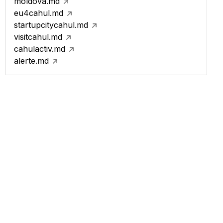
moldova.md
eu4cahul.md
startupcitycahul.md
visitcahul.md
cahulactiv.md
alerte.md