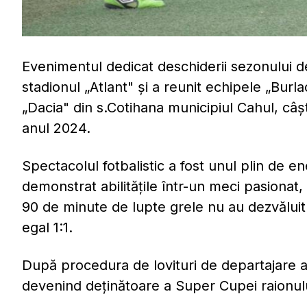
Evenimentul dedicat deschiderii sezonului de
stadionul „Atlant" şi a reunit echipele „Burl
„Dacia" din s.Cotihana municipiul Cahul, câșt
anul 2024.
Spectacolul fotbalistic a fost unul plin de e
demonstrat abilitățile într-un meci pasionat,
90 de minute de lupte grele nu au dezvăluit 
egal 1:1.
După procedura de lovituri de departajare a
devenind deţinătoare a Super Cupei raionului