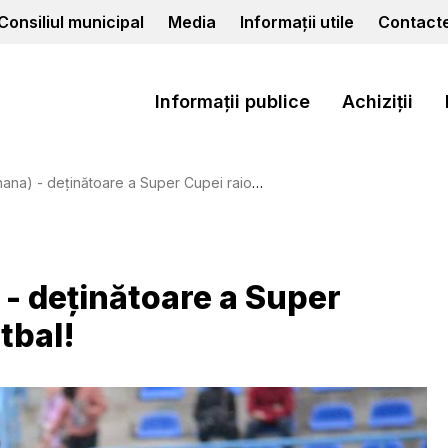
Consiliul municipal
Media
Informații utile
Contact
Informații publice
Achiziții
deţinătoare a Super Cupei raionului Cahul la fotbal!
 - deţinătoare a Super
tbal!