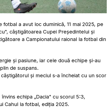
 fotbal a avut loc duminică, 11 mai 2025, pe
acu", câştigătoarea Cupei Preşedintelui şi
igătoare a Campionatului raional la fotbal din
nergie și pasiune, iar cele două echipe și-au
 plin de suspans.
câştigătorul şi meciul s-a încheiat cu un scor
 învins echipa „Dacia" cu scorul 5:3,
 Cahul la fotbal, ediția 2025.