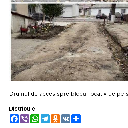
Drumul de acces spre blocul locativ de pe 
Distribuie
Facebook
Viber
WhatsApp
Telegram
Odnoklassniki
VK
Share