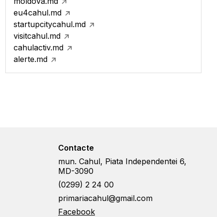
moldova.md
eu4cahul.md
startupcitycahul.md
visitcahul.md
cahulactiv.md
alerte.md
Contacte
mun. Cahul, Piata Independentei 6,
MD-3090
(0299) 2 24 00
primariacahul@gmail.com
Facebook