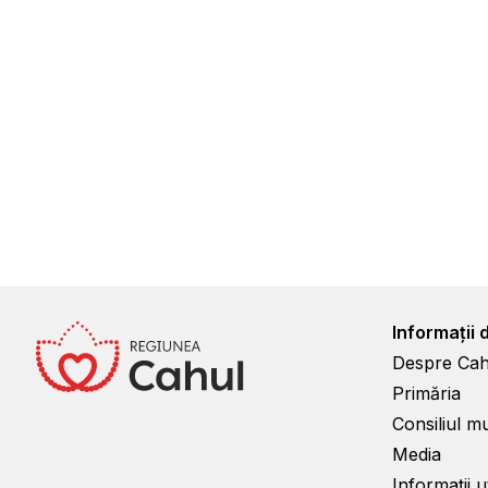
Informații 
Despre Cah
Primăria
Consiliul m
Media
Informații ut