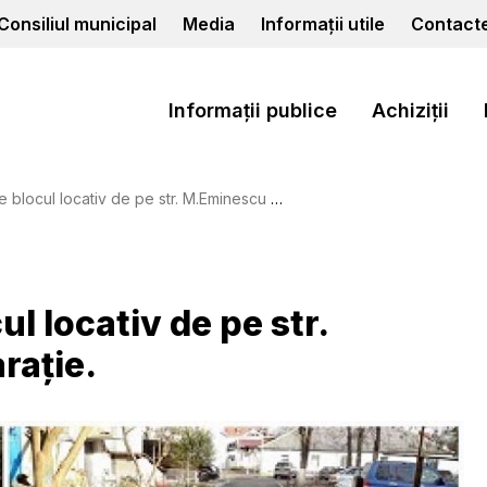
Consiliul municipal
Media
Informații utile
Contact
Informații publice
Achiziții
 locativ de pe str. M.Eminescu 28, după reparație.
l locativ de pe str.
rație.