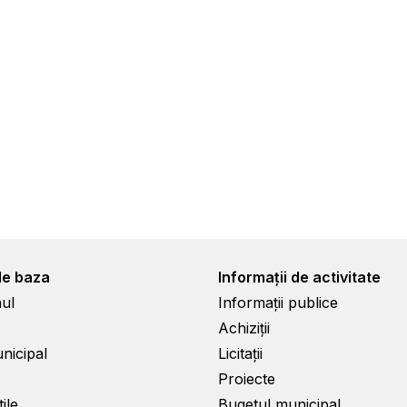
de baza
Informații de activitate
ul
Informații publice
Achiziții
unicipal
Licitații
Proiecte
ile
Bugetul municipal