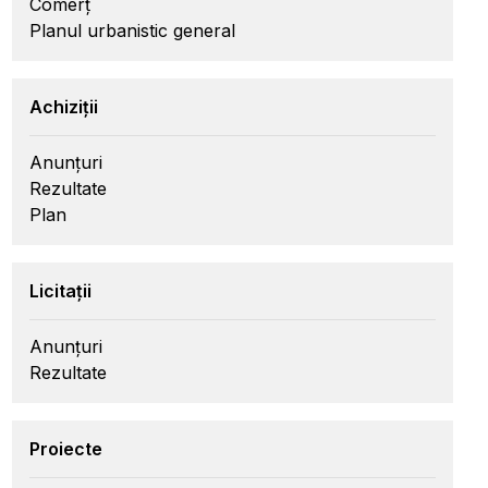
Comerț
Planul urbanistic general
Achiziții
Anunțuri
Rezultate
Plan
Licitații
Anunțuri
Rezultate
Proiecte