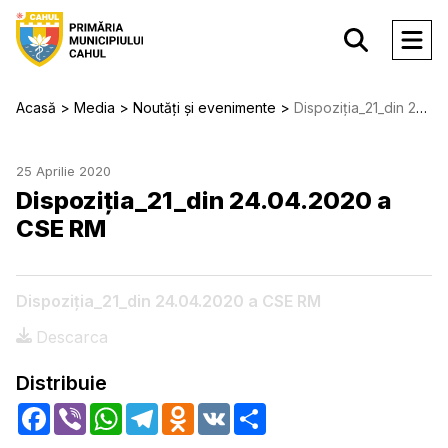
Acasă
Media
Noutăți și evenimente
Dispoziția_21_din 24.04.2020 a CSE RM
25 Aprilie 2020
Dispoziția_21_din 24.04.2020 a
CSE RM
Dispoziția_21_din 24.04.2020 a CSE RM
Descarca
Distribuie
Facebook
Viber
WhatsApp
Telegram
Odnoklassniki
VK
Share