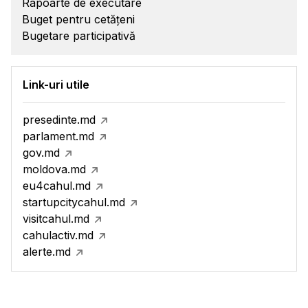
Rapoarte de executare
Buget pentru cetățeni
Bugetare participativă
Link-uri utile
presedinte.md
parlament.md
gov.md
moldova.md
eu4cahul.md
startupcitycahul.md
visitcahul.md
cahulactiv.md
alerte.md