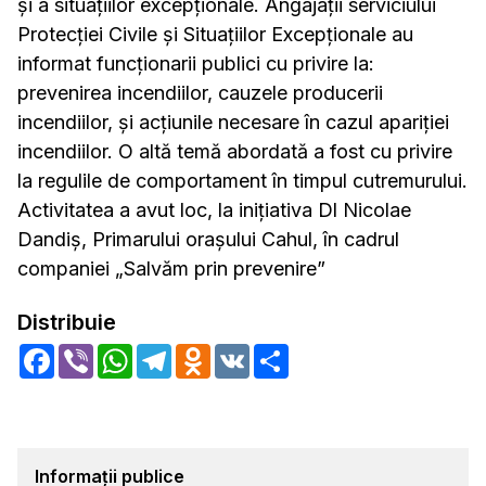
și a situațiilor excepționale. Angajații serviciului
Protecției Civile și Situațiilor Excepționale au
informat funcționarii publici cu privire la:
prevenirea incendiilor, cauzele producerii
incendiilor, și acțiunile necesare în cazul apariției
incendiilor. O altă temă abordată a fost cu privire
la regulile de comportament în timpul cutremurului.
Activitatea a avut loc, la inițiativa Dl Nicolae
Dandiș, Primarului orașului Cahul, în cadrul
companiei „Salvăm prin prevenire”
Distribuie
Facebook
Viber
WhatsApp
Telegram
Odnoklassniki
VK
Share
Informații publice