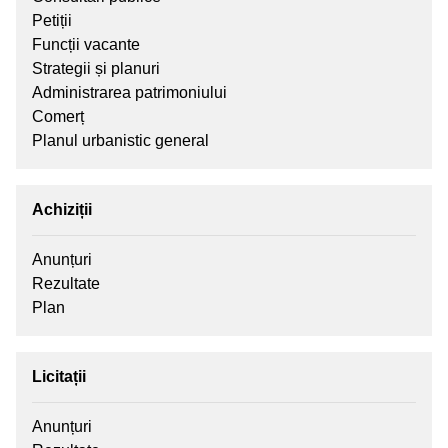
Petiții
Funcții vacante
Strategii și planuri
Administrarea patrimoniului
Comerț
Planul urbanistic general
Achiziții
Anunțuri
Rezultate
Plan
Licitații
Anunțuri