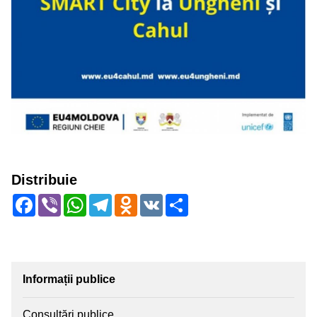
Distribuie
Facebook
Viber
WhatsApp
Telegram
Odnoklassniki
VK
Share
Informații publice
Consultări publice