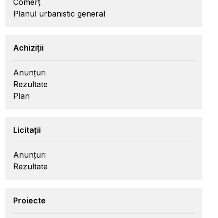
Comerț
Planul urbanistic general
Achiziții
Anunțuri
Rezultate
Plan
Licitații
Anunțuri
Rezultate
Proiecte