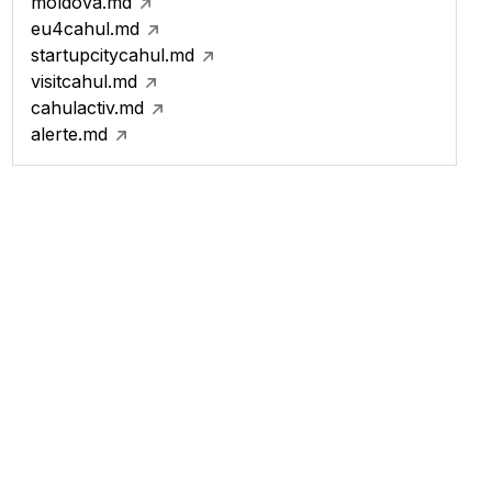
moldova.md
eu4cahul.md
startupcitycahul.md
visitcahul.md
cahulactiv.md
alerte.md