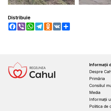
Distribuie
Facebook
Viber
WhatsApp
Telegram
Odnoklassniki
VK
Share
Informații 
Despre Cah
Primăria
Consiliul m
Media
Informații ut
Politica de 