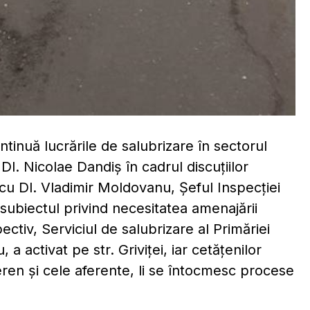
tinuă lucrările de salubrizare în sectorul
Dl. Nicolae Dandiș în cadrul discuțiilor
 cu Dl. Vladimir Moldovanu, Șeful Inspecției
subiectul privind necesitatea amenajării
ctiv, Serviciul de salubrizare al Primăriei
 a activat pe str. Griviței, iar cetățenilor
eren și cele aferente, li se întocmesc procese