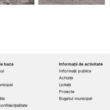
de baza
Informații de activitate
ul
Informații publice
Achiziții
unicipal
Licitații
Proiecte
ile
Bugetul municipal
confidențialitate