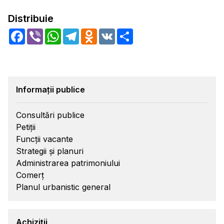
Distribuie
Facebook
Viber
WhatsApp
Telegram
Odnoklassniki
VK
Share
Informații publice
Consultări publice
Petiții
Funcții vacante
Strategii și planuri
Administrarea patrimoniului
Comerț
Planul urbanistic general
Achiziții