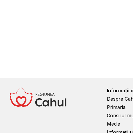
Informații 
Despre Cah
Primăria
Consiliul m
Media
Informații ut