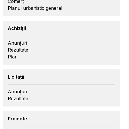
Comerț
Planul urbanistic general
Achiziții
Anunțuri
Rezultate
Plan
Licitații
Anunțuri
Rezultate
Proiecte