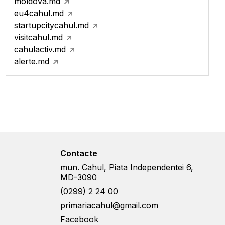
moldova.md
eu4cahul.md
startupcitycahul.md
visitcahul.md
cahulactiv.md
alerte.md
Contacte
mun. Cahul, Piata Independentei 6,
MD-3090
(0299) 2 24 00
primariacahul@gmail.com
Facebook