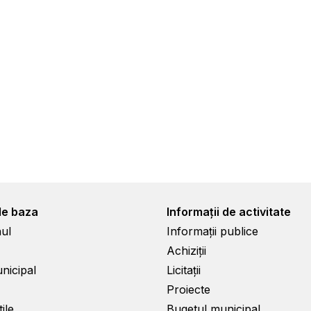
de baza
Informații de activitate
ul
Informații publice
Achiziții
unicipal
Licitații
Proiecte
ile
Bugetul municipal