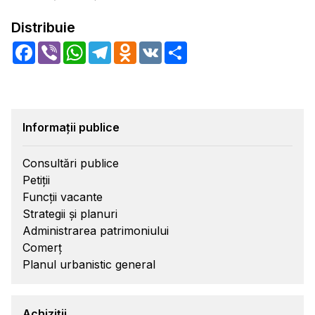
Distribuie
Facebook
Viber
WhatsApp
Telegram
Odnoklassniki
VK
Share
Informații publice
Consultări publice
Petiții
Funcții vacante
Strategii și planuri
Administrarea patrimoniului
Comerț
Planul urbanistic general
Achiziții