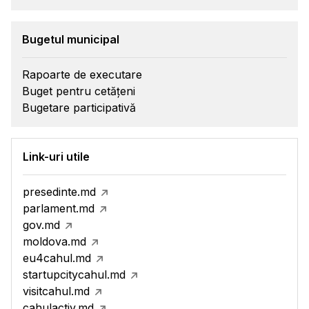
Bugetul municipal
Rapoarte de executare
Buget pentru cetățeni
Bugetare participativă
Link-uri utile
presedinte.md
parlament.md
gov.md
moldova.md
eu4cahul.md
startupcitycahul.md
visitcahul.md
cahulactiv.md