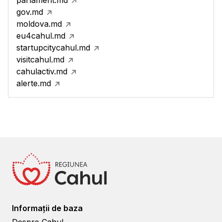
parlament.md
gov.md
moldova.md
eu4cahul.md
startupcitycahul.md
visitcahul.md
cahulactiv.md
alerte.md
Informații de baza