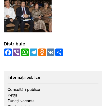
Distribuie
Facebook
Viber
WhatsApp
Telegram
Odnoklassniki
VK
Share
Informații publice
Consultări publice
Petiții
Funcții vacante